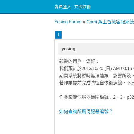
會員登入
立即註冊
Yesing Forum
»
Cami 線上智慧客服系統
1
yesing
親愛的用戶，您好：
我們預計於2013/10/20 (日) AM 0
期間系統將暫時無法連線，影響所及
若作業提前完成將徑自恢復連線，不
作業影響伺服器範圍編號：2、3、p32
如何查詢所屬伺服器編號？